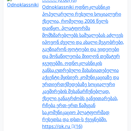
(0.00) (0)
Odnoklassniki ოდნოკლასნიკი
პოპულარული რუსული სოციალური
ქსელია, რომელიც 2006 წელს
დაიწყო. პლატფორმა
მომხმარებლებს საშუალებას აძლევს
იპოვონ ძველი და ახალი მეგობრები,
გაუზიარონ ფოტოები და ვიდეოები
და მონაწილეობა მიიღონ თემატურ
ჯგუფებში. ოდნოკლასნიკის
განსაკუთრებული მახასიათებელია
აქცენტი მყისიერ კომუნიკაციაზე და
ურთიერთქმედებაზე სოციალური
კავშირების შესანარჩუნებლად.
ქსელი განაგრძობს განვითარებას,
რჩება ერთ-ერთ წამყვან
საკომუნიკაციო პლატფორმად
რუსეთსა და დსთ-ს ქვეყნებში.
https://ok.ru
(16)