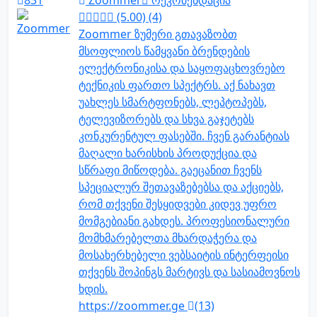
831
Zoommer
რეკომენდაცია
(5.00) (4)
Zoommer ზუმერი გთავაზობთ
მსოფლიოს წამყვანი ბრენდების
ელექტრონიკისა და საყოფაცხოვრებო
ტექნიკის ფართო სპექტრს. აქ ნახავთ
უახლეს სმარტფონებს, ლეპტოპებს,
ტელევიზორებს და სხვა გაჯეტებს
კონკურენტულ ფასებში. ჩვენ გარანტიას
მაღალი ხარისხის პროდუქცია და
სწრაფი მიწოდება. გაეცანით ჩვენს
სპეციალურ შეთავაზებებსა და აქციებს,
რომ თქვენი შესყიდვები კიდევ უფრო
მომგებიანი გახდეს. პროფესიონალური
მომხმარებელთა მხარდაჭერა და
მოსახერხებელი ვებსაიტის ინტერფეისი
თქვენს შოპინგს მარტივს და სასიამოვნოს
ხდის.
https://zoommer.ge
(13)