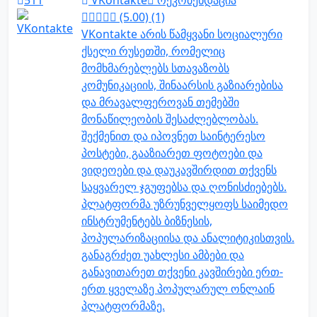
511
VKontakte
რეკომენდაცია
(5.00) (1)
VKontakte არის წამყვანი სოციალური
ქსელი რუსეთში, რომელიც
მომხმარებლებს სთავაზობს
კომუნიკაციის, შინაარსის გაზიარებისა
და მრავალფეროვან თემებში
მონაწილეობის შესაძლებლობას.
შექმენით და იპოვნეთ საინტერესო
პოსტები, გააზიარეთ ფოტოები და
ვიდეოები და დაუკავშირდით თქვენს
საყვარელ ჯგუფებსა და ღონისძიებებს.
პლატფორმა უზრუნველყოფს საიმედო
ინსტრუმენტებს ბიზნესის,
პოპულარიზაციისა და ანალიტიკისთვის.
განაგრძეთ უახლესი ამბები და
განავითარეთ თქვენი კავშირები ერთ-
ერთ ყველაზე პოპულარულ ონლაინ
პლატფორმაზე.