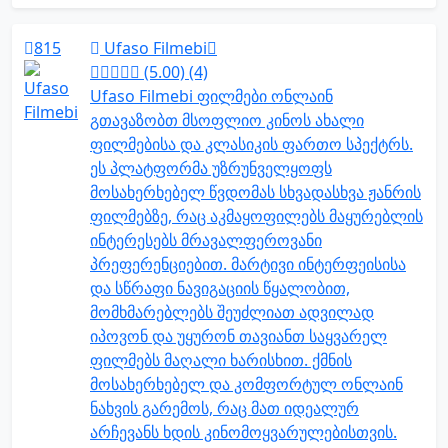
815
Ufaso Filmebi
(5.00) (4)
Ufaso Filmebi ფილმები ონლაინ
გთავაზობთ მსოფლიო კინოს ახალი
ფილმებისა და კლასიკის ფართო სპექტრს.
ეს პლატფორმა უზრუნველყოფს
მოსახერხებელ წვდომას სხვადასხვა ჟანრის
ფილმებზე, რაც აკმაყოფილებს მაყურებლის
ინტერესებს მრავალფეროვანი
პრეფერენციებით. მარტივი ინტერფეისისა
და სწრაფი ნავიგაციის წყალობით,
მომხმარებლებს შეუძლიათ ადვილად
იპოვონ და უყურონ თავიანთ საყვარელ
ფილმებს მაღალი ხარისხით. ქმნის
მოსახერხებელ და კომფორტულ ონლაინ
ნახვის გარემოს, რაც მათ იდეალურ
არჩევანს ხდის კინომოყვარულებისთვის.