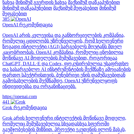
ნახვა
მინიმუმ გვერდის ნახვა
მაქსიმუმ დაწკაპუნებით
მინიმუმ დაწკაპუნებით
მაქსიმუმ შეფასებით
მინიმუმ
შეფასებით
385
OpenAI
რეკომენდაცია
OpenAI არის კვლევისა და განხორციელების კომპანია,
რომელიც ცდილობს უზრუნველყოს, რომ ხელოვნური
ზოგადი ინტელექტი (AGI) სარგებელს მოუტანს მთელ
კაცობრიობას. OpenAI კომპანია, რომელიც ცნობილია
მოწინავე AI მოდელების შემუშავებით, როგორიცაა
ChatGPT, DALL·E და Codex, ფოკუსირებულია უსაფრთხო
და სასარგებლო AI ინსტრუმენტების შექმნაზე ამოცანების
ფართო სპექტრისთვის. ბუნებრივი ენის დამუშავებიდან
გამოსახულების შექმნამდე, OpenAI უზრუნველყოფს
ინდივიდებსა და ორგანიზაციებს.
https://openai.com
441
Grok
რეკომენდაცია
Grok არის ხელოვნური ინტელექტის მოწინავე მოდელი,
რომელიც შემუშავებულია სხვადასხვა სფეროში
გაუმჯობესების მიზნით. პროექტი ეკუთვნის ილონ მასკს,