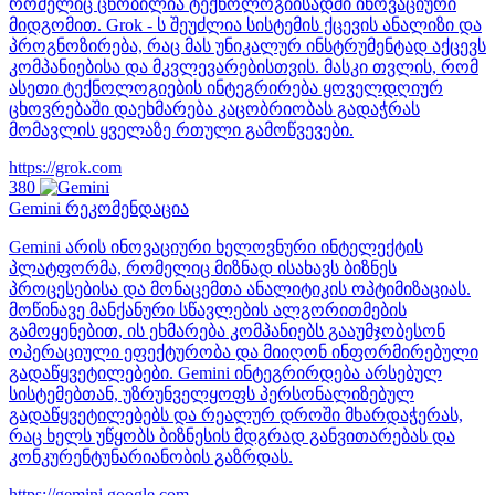
რომელიც ცნობილია ტექნოლოგიისადმი ინოვაციური
მიდგომით. Grok - ს შეუძლია სისტემის ქცევის ანალიზი და
პროგნოზირება, რაც მას უნიკალურ ინსტრუმენტად აქცევს
კომპანიებისა და მკვლევარებისთვის. მასკი თვლის, რომ
ასეთი ტექნოლოგიების ინტეგრირება ყოველდღიურ
ცხოვრებაში დაეხმარება კაცობრიობას გადაჭრას
მომავლის ყველაზე რთული გამოწვევები.
https://grok.com
380
Gemini
რეკომენდაცია
Gemini არის ინოვაციური ხელოვნური ინტელექტის
პლატფორმა, რომელიც მიზნად ისახავს ბიზნეს
პროცესებისა და მონაცემთა ანალიტიკის ოპტიმიზაციას.
მოწინავე მანქანური სწავლების ალგორითმების
გამოყენებით, ის ეხმარება კომპანიებს გააუმჯობესონ
ოპერაციული ეფექტურობა და მიიღონ ინფორმირებული
გადაწყვეტილებები. Gemini ინტეგრირდება არსებულ
სისტემებთან, უზრუნველყოფს პერსონალიზებულ
გადაწყვეტილებებს და რეალურ დროში მხარდაჭერას,
რაც ხელს უწყობს ბიზნესის მდგრად განვითარებას და
კონკურენტუნარიანობის გაზრდას.
https://gemini.google.com