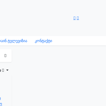
აინ ტელევიზია
კონტაქტი
თ
ი
ლო