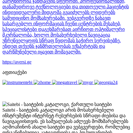
პარტნიორია ჯანდაცვის სფეროში. პროფესიონალიზმი,
თანამედროვე ტექნოლოგიები და თითოეული პაციენტის
ინდივიდუალური მიდგომა გვაიძულებს ლიდერებს
სამედიცინო მომსახურებაში. ვებგვერდზე ნახავთ
სასარგებლო ინფორმაციას ჩვენი ცენტრების შესახებ,
სპეციალისტები დაგეხმარებათ აირჩიოთ ოპტიმალური
მკურნალობა, ხოლო მოსახერხებელი ნავიგაცია
უზრუნველყოფს სწრაფ წვდომას საჭირო სერვისებზე.
ენდეთ თქვენს ჯანმრთელობას ექსპერტებს და
დარწმუნებული იყავით მომავალში.
https://aversi.ge
აფთიაქები
Saitebi - საიტების კატალოგი არის მოსახერხებელი
ინსტრუმენტი ინტერნეტ რესურსების სწრაფი ძიებისა და
ნავიგაციისთვის. ეს საშუალებას აძლევს მომხმარებლებს
აღმოაჩინონ ახალი საიტები და ვებგვერდები, რომლებიც
ორგანიზებულია კატეგორიისა და პოპულარობის